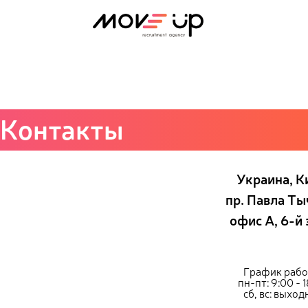
Senior DevOps Engineer
Контакты
Украина, К
пр. Павла Ты
офис А, 6-й
График рабо
пн-пт: 9:00 - 
сб, вс: выхо