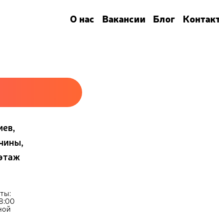
О нас
Вакансии
Блог
Контак
иев,
чины,
 этаж
ты:
18:00
дной