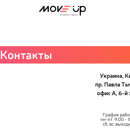
Backend Magento Developer
Контакты
Украина, К
пр. Павла Ты
офис А, 6-й
График рабо
пн-пт: 9:00 - 
сб, вс: выхо