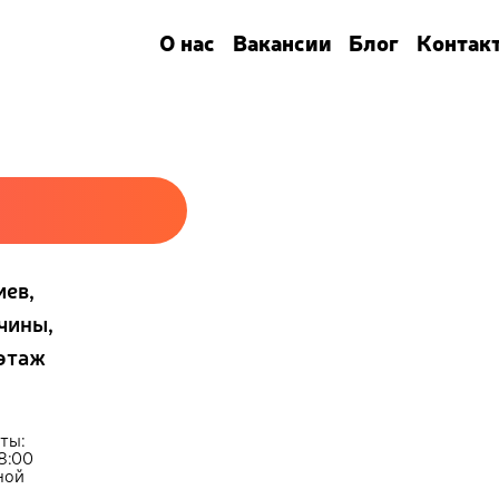
О нас
Вакансии
Блог
Контак
иев,
чины,
 этаж
ты:
18:00
дной