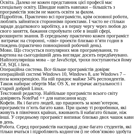
Освіта
. Далеко не кожен представник цієї професії має
спеціальну освіту. Швидше навіть навпаки – більшість з
програмістів зовсім не мають освіти за фахом.
Підробіток
. Практично всі програмісти, крім основної роботи,
люблять зайнятися сторонніми проектами. І часто не стільки
заради додаткового заробітку, а в першу чергу через любов до
свого заняття, бажання спробувати себе в іншій сфері,
розширити знання. В середньому практично кожен програміст
витрачає на сторонні, «ліві» проекти близько п’яти годин в
тиждень (практично повноцінний робочий день).
Мови
. Що стосується популярних мов програмування, то
картина на сьогоднішній день виглядає досить передбачувано.
Найпопулярніша мова – це JavaScript, трохи поступаються йому
С#, SQL і Java.
Операційна система
. Все більше програмістів довіряє
операційній системі Windows 10, Windows 8, але Windows 7 –
поза конкуренцією. На ній працює майже 34% респондентів.
Також набирає обертів Mac OS X, не втрачає актуальності і
старий добрий Linux.
Текстовий редактор.
Найбільше програмісти всього світу
довіряють NotePad ++ для написання коду.
Кофеїн
. Як і багато людей, що працюють за комп’ютером,
програмісти п’ють багато кави. При цьому ті розробники, які
живуть в північних країнах, вживають її набагато більше, ніж
інші. У середньому програміст випиває близько двох чашок кави
в день.
Робота.
Серед програмістів насправді дуже багато студентів, які
тільки вчаться і підробляють кодингом (і не обов’язково здобута