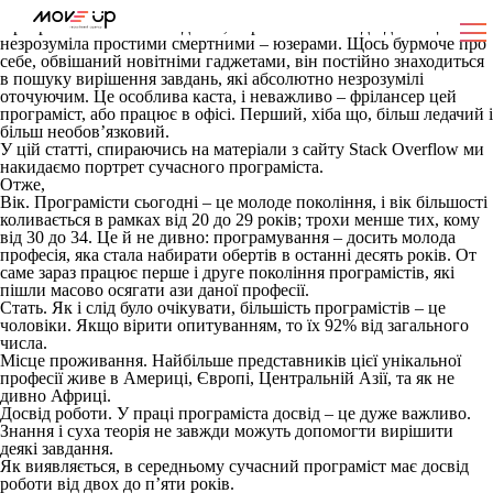
Сучасний программіст який він?
Програміст – істота загадкова, і практично завжди до кінця
незрозуміла простими смертними – юзерами. Щось бурмоче про
себе, обвішаний новітніми гаджетами, він постійно знаходиться
в пошуку вирішення завдань, які абсолютно незрозумілі
оточуючим. Це особлива каста, і неважливо – фрілансер цей
програміст, або працює в офісі. Перший, хіба що, більш ледачий і
більш необов’язковий.
У цій статті, спираючись на матеріали з сайту Stack Overflow ми
накидаємо портрет сучасного програміста.
Отже,
Вік
. Програмісти сьогодні – це молоде покоління, і вік більшості
коливається в рамках від 20 до 29 років; трохи менше тих, кому
від 30 до 34. Це й не дивно: програмування – досить молода
професія, яка стала набирати обертів в останні десять років. От
саме зараз працює перше і друге покоління програмістів, які
пішли масово осягати ази даної професії.
Стать
. Як і слід було очікувати, більшість програмістів – це
чоловіки. Якщо вірити опитуванням, то їх 92% від загального
числа.
Місце проживання
. Найбільше представників цієї унікальної
професії живе в Америці, Європі, Центральній Азії, та як не
дивно Африці.
Досвід роботи
. У праці програміста досвід – це дуже важливо.
Знання і суха теорія не завжди можуть допомогти вирішити
деякі завдання.
Як виявляється, в середньому сучасний програміст має досвід
роботи від двох до п’яти років.