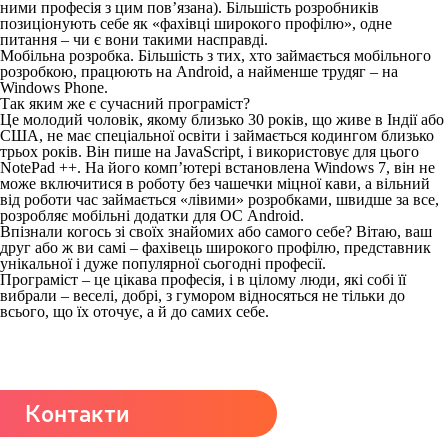
ними професія з цим пов’язана). Більшість розробників
позиціонують себе як «фахівці широкого профілю», одне
питання – чи є вони такими насправді.
Мобільна розробка
. Більшість з тих, хто займається мобільного
розробкою, працюють на Android, а найменше трудяг – на
Windows Phone.
Так яким же є сучасний програміст?
Це молодий чоловік, якому близько 30 років, що живе в Індії або
США, не має спеціальної освіти і займається кодингом близько
трьох років. Він пише на JavaScript, і використовує для цього
NotePad ++. На його комп’ютері встановлена ​​Windows 7, він не
може включитися в роботу без чашечки міцної кави, а вільний
від роботи час займається «лівими» розробками, швидше за все,
розробляє мобільні додатки для ОС Android.
Впізнали когось зі своїх знайомих або самого себе? Вітаю, ваш
друг або ж ви самі – фахівець широкого профілю, представник
унікальної і дуже популярної сьогодні професії.
Програміст – це цікава професія, і в цілому люди, які собі її
вибрали – веселі, добрі, з гумором відносяться не тільки до
всього, що їх оточує, а й до самих себе.
Контакти