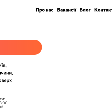
Про нас
Вакансії
Блог
Контак
їв,
ичини,
поверх
ти:
18:00
ні