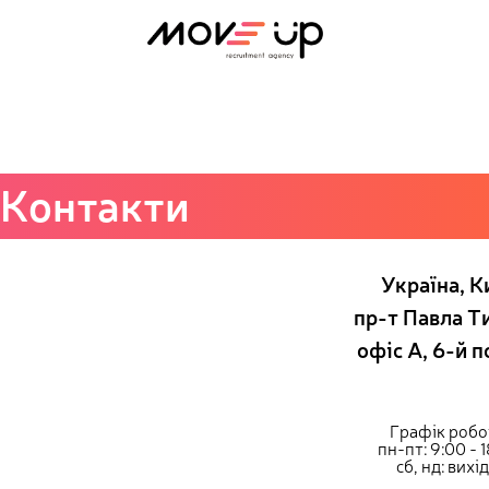
IT Engineer / Linux System Administrator
Контакти
Україна, Ки
пр-т Павла Т
офіс А, 6-й 
Графік робо
пн-пт: 9:00 - 
сб, нд: вихід